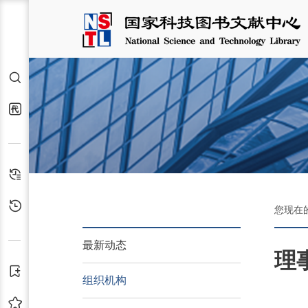
检索
代查代借
检索历史
浏览历史
您现在
最新动态
理
订阅
组织机构
收藏