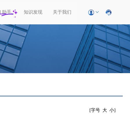
I
助手
知识发现
关于我们
[字号
大
小
]